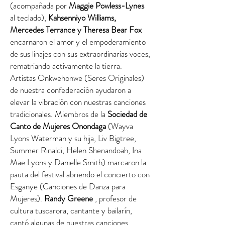
(acompañada por
Maggie Powless-Lynes
al teclado),
Kahsenniyo Williams,
Mercedes Terrance y Theresa Bear Fox
encarnaron el amor y el empoderamiento
de sus linajes con sus extraordinarias voces,
rematriando activamente la tierra.
Artistas Onkwehonwe (Seres Originales)
de nuestra confederación ayudaron a
elevar la vibración con nuestras canciones
tradicionales. Miembros de la
Sociedad de
Canto de Mujeres Onondaga
(Wayva
Lyons Waterman y su hija, Liv Bigtree,
Summer Rinaldi, Helen Shenandoah, Ina
Mae Lyons y Danielle Smith) marcaron la
pauta del festival abriendo el concierto con
Esganye (Canciones de Danza para
Mujeres).
Randy Greene
, profesor de
cultura tuscarora, cantante y bailarín,
cantó algunas de nuestras canciones